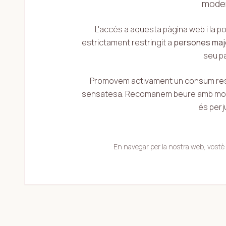
moder
L'accés a aquesta pàgina web i la p
estrictament restringit a
persones majo
seu pa
Promovem activament un consum respo
sensatesa. Recomanem beure amb mode
és perju
En navegar per la nostra web, vostè 